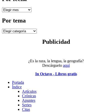
Por
fecha
Por tema
Por
tema
Publicidad
¿Es la raza, la lengua, la geografía?
Descárguelo
aquí
In Octavo - Libros gratis
Portada
Índice
Artículos
Crónicas
Apuntes
Series
Citas