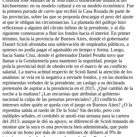
Córdoba José Manuel de la Sota marcó doblemente distancia del
kirchnerismo: en su modelo cultural y en su modelo económico. Fue
la primera
parada de carro
que recibió la Casa Rosada de parte de
las provincias, sobre las que se proponía descargar el peso del ajuste
al que le obligan las circunstancias. La plantada del
gallego
hizo
reflexionar a alguien del círculo ínfimo de la presidente, y al día
siguiente comenzaron a fluir los fondos hacia el interior. En primer
término, hacia la provincia de Buenos Aires, donde el gobernador
Daniel Scioli afrontaba una sublevación de empleados públicos, a
quienes no podía pagar el aguinaldo en tiempo y forma. Luego,
hacia Santa Cruz, donde el gobernador Daniel Peralta tuvo que
llamar a la Gendarmería para mantener la seguridad, porque la
policía provincial dejó de obedecerle en el marco de un conflicto
salarial. La nueva actitud respecto de Scioli llamó la atención de los
analistas: se veía en la negativa a enviarle fondos, y en las mordaces
reprimendas verbales de la presidente, un castigo a su declarada
pretensión de aspirar a la presidencia en el 2015. ¿Qué cambió de la
noche a la mañana? ¿Las encuestas que atribuían al gobierno
nacional la culpa de las penurias provinciales? ¿El conflicto de
intereses sobre quién se queda con el juego en Buenos Aires? ¿O la
repentina salida al ruedo de De la Sota? Sin decirlo, pero con
múltiples señales, el cordobés se anotó esta semana para la carrera
del 2015: aunque le dió su apoyo, se diferenció de Scioli tratando de
mostrar que la suya es una provincia bien administrada, que pudo
colocar un bono por más de cien millones de dólares al 9% de