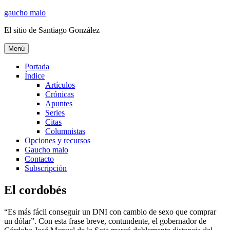
Ir
gaucho malo
al
El sitio de Santiago González
contenido
Menú
Portada
Índice
Artículos
Crónicas
Apuntes
Series
Citas
Columnistas
Opciones y recursos
Gaucho malo
Contacto
Subscripción
El cordobés
“Es más fácil conseguir un DNI con cambio de sexo que comprar
un dólar”. Con esta frase breve, contundente, el gobernador de