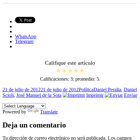
WhatsApp
Telegram
Califique este artículo
Calificaciones:
3
; promedio:
5
.
Publicado
Categorías
Etiquetas
21 de julio de 2012
21 de julio de 2012
Política
Daniel Peralta
,
Daniel
el
Scioli
,
José Manuel de la Sota
Imprimir
Enviar
Powered by
Translate
Deja un comentario
Tu dirección de correo electrónico no será publicada.
Los campos