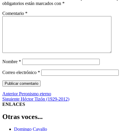
obligatorios están marcados con
*
Comentario
*
Nombre
*
Correo electrónico
*
Navegación
Entrada
Anterior
Peronismo eterno
anterior:
Entrada
Siguiente
Héctor Tizón (1929-2012)
de
siguiente:
ENLACES
entradas
Otras voces...
Domingo Cavallo