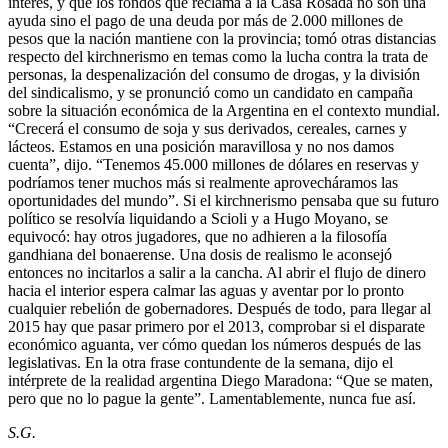
interés, y que los fondos que reclama a la Casa Rosada no son una
ayuda sino el pago de una deuda por más de 2.000 millones de
pesos que la nación mantiene con la provincia; tomó otras distancias
respecto del kirchnerismo en temas como la lucha contra la trata de
personas, la despenalización del consumo de drogas, y la división
del sindicalismo, y se pronunció como un candidato en campaña
sobre la situación económica de la Argentina en el contexto mundial.
“Crecerá el consumo de soja y sus derivados, cereales, carnes y
lácteos. Estamos en una posición maravillosa y no nos damos
cuenta”, dijo. “Tenemos 45.000 millones de dólares en reservas y
podríamos tener muchos más si realmente aprovecháramos las
oportunidades del mundo”. Si el kirchnerismo pensaba que su futuro
político se resolvía liquidando a Scioli y a Hugo Moyano, se
equivocó: hay otros jugadores, que no adhieren a la filosofía
gandhiana del bonaerense. Una dosis de realismo le aconsejó
entonces no incitarlos a salir a la cancha. Al abrir el flujo de dinero
hacia el interior espera calmar las aguas y aventar por lo pronto
cualquier rebelión de gobernadores. Después de todo, para llegar al
2015 hay que pasar primero por el 2013, comprobar si el disparate
económico aguanta, ver cómo quedan los números después de las
legislativas. En la otra frase contundente de la semana, dijo el
intérprete de la realidad argentina Diego Maradona: “Que se maten,
pero que no lo pague la gente”. Lamentablemente, nunca fue así.
S.G.