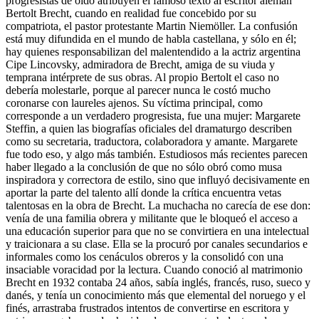
progresistas de oído atribuyen el famoso texto al escritor alemán
Bertolt Brecht, cuando en realidad fue concebido por su
compatriota, el pastor protestante Martin Niemöller. La confusión
está muy difundida en el mundo de habla castellana, y sólo en él;
hay quienes responsabilizan del malentendido a la actriz argentina
Cipe Lincovsky, admiradora de Brecht, amiga de su viuda y
temprana intérprete de sus obras. Al propio Bertolt el caso no
debería molestarle, porque al parecer nunca le costó mucho
coronarse con laureles ajenos. Su víctima principal, como
corresponde a un verdadero progresista, fue una mujer: Margarete
Steffin, a quien las biografías oficiales del dramaturgo describen
como su secretaria, traductora, colaboradora y amante. Margarete
fue todo eso, y algo más también. Estudiosos más recientes parecen
haber llegado a la conclusión de que no sólo obró como musa
inspiradora y correctora de estilo, sino que influyó decisivamente en
aportar la parte del talento allí donde la crítica encuentra vetas
talentosas en la obra de Brecht. La muchacha no carecía de ese don:
venía de una familia obrera y militante que le bloqueó el acceso a
una educación superior para que no se convirtiera en una intelectual
y traicionara a su clase. Ella se la procuró por canales secundarios e
informales como los cenáculos obreros y la consolidó con una
insaciable voracidad por la lectura. Cuando conoció al matrimonio
Brecht en 1932 contaba 24 años, sabía inglés, francés, ruso, sueco y
danés, y tenía un conocimiento más que elemental del noruego y el
finés, arrastraba frustrados intentos de convertirse en escritora y