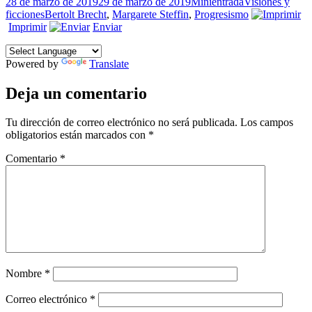
Publicado
Formato
Categorías
28 de marzo de 2019
29 de marzo de 2019
Minientrada
Visiones y
el
Etiquetas
ficciones
Bertolt Brecht
,
Margarete Steffin
,
Progresismo
Imprimir
Enviar
Powered by
Translate
Deja un comentario
Tu dirección de correo electrónico no será publicada.
Los campos
obligatorios están marcados con
*
Comentario
*
Nombre
*
Correo electrónico
*