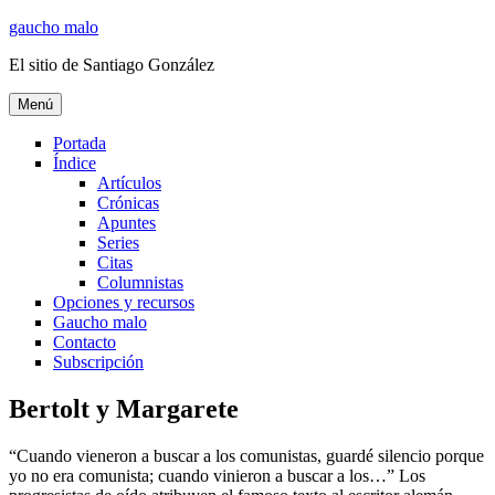
Ir
gaucho malo
al
El sitio de Santiago González
contenido
Menú
Portada
Índice
Artículos
Crónicas
Apuntes
Series
Citas
Columnistas
Opciones y recursos
Gaucho malo
Contacto
Subscripción
Bertolt y Margarete
“Cuando vieneron a buscar a los comunistas, guardé silencio porque
yo no era comunista; cuando vinieron a buscar a los…” Los