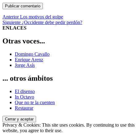
Navegación
Entrada
Anterior
Los motivos del golpe
anterior:
Entrada
Siguiente
¿Occidente debe pedir perdón?
de
siguiente:
ENLACES
entradas
Otras voces...
Domingo Cavallo
Enrique Arenz
Jorge Asís
... otros ámbitos
El disenso
In Octavo
Que no te la cuenten
Restaurar
Privacy & Cookies: This site uses cookies. By continuing to use this
website, you agree to their use.