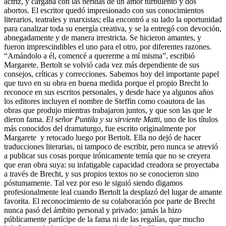
actriz, y cargaba con las heridas de un amor turbulento y dos
abortos. El escritor quedó impresionado con sus conocimientos
literarios, teatrales y marxistas; ella encontró a su lado la oportunidad
para canalizar toda su energía creativa, y se la entregó con devoción,
abnegadamente y de manera irrestricta. Se hicieron amantes, y
fueron imprescindibles el uno para el otro, por diferentes razones.
“Amándolo a él, comencé a quererme a mí misma”, escribió
Margarete. Bertolt se volvió cada vez más dependiente de sus
consejos, críticas y correcciones. Sabemos hoy del importante papel
que tuvo en su obra en buena medida porque el propio Brecht lo
reconoce en sus escritos personales, y desde hace ya algunos años
los editores incluyen el nombre de Steffin como coautora de las
obras que produjo mientras trabajaron juntos, y que son las que le
dieron fama.
El señor Puntila y su sirviente Matti
, uno de los títulos
más conocidos del dramaturgo, fue escrito originalmente por
Margarete y retocado luego por Bertolt. Ella no dejó de hacer
traducciones literarias, ni tampoco de escribir, pero nunca se atrevió
a publicar sus cosas porque irónicamente temía que no se creyera
que eran obra suya: su infatigable capacidad creadora se proyectaba
a través de Brecht, y sus propios textos no se conocieron sino
póstumamente. Tal vez por eso le siguió siendo digamos
profesionalmente leal cuando Bertolt la desplazó del lugar de amante
favorita. El reconocimiento de su colaboración por parte de Brecht
nunca pasó del ámbito personal y privado: jamás la hizo
públicamente partícipe de la fama ni de las regalías, que mucho