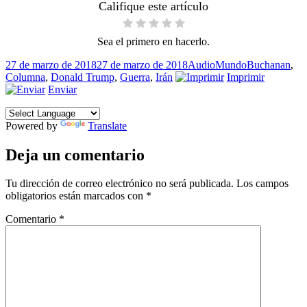
Califique este artículo
Sea el primero en hacerlo.
Publicado
Formato
Categorías
Etiquetas
27 de marzo de 2018
27 de marzo de 2018
Audio
Mundo
Buchanan
,
el
Columna
,
Donald Trump
,
Guerra
,
Irán
Imprimir
Enviar
Powered by
Translate
Deja un comentario
Tu dirección de correo electrónico no será publicada.
Los campos
obligatorios están marcados con
*
Comentario
*