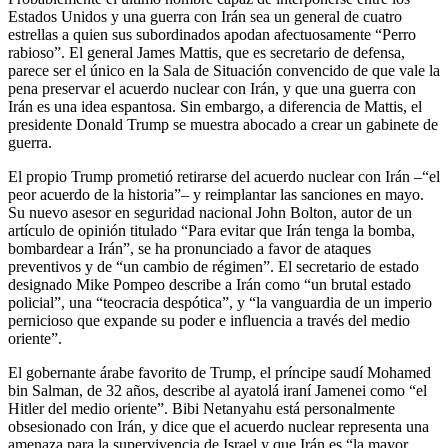
Estados Unidos y una guerra con Irán sea un general de cuatro
estrellas a quien sus subordinados apodan afectuosamente “Perro
rabioso”. El general James Mattis, que es secretario de defensa,
parece ser el único en la Sala de Situación convencido de que vale la
pena preservar el acuerdo nuclear con Irán, y que una guerra con
Irán es una idea espantosa. Sin embargo, a diferencia de Mattis, el
presidente Donald Trump se muestra abocado a crear un gabinete de
guerra.
El propio Trump prometió retirarse del acuerdo nuclear con Irán –“el
peor acuerdo de la historia”– y reimplantar las sanciones en mayo.
Su nuevo asesor en seguridad nacional John Bolton, autor de un
artículo de opinión titulado “Para evitar que Irán tenga la bomba,
bombardear a Irán”, se ha pronunciado a favor de ataques
preventivos y de “un cambio de régimen”. El secretario de estado
designado Mike Pompeo describe a Irán como “un brutal estado
policial”, una “teocracia despótica”, y “la vanguardia de un imperio
pernicioso que expande su poder e influencia a través del medio
oriente”.
El gobernante árabe favorito de Trump, el príncipe saudí Mohamed
bin Salman, de 32 años, describe al ayatolá iraní Jamenei como “el
Hitler del medio oriente”. Bibi Netanyahu está personalmente
obsesionado con Irán, y dice que el acuerdo nuclear representa una
amenaza para la supervivencia de Israel y que Irán es “la mayor