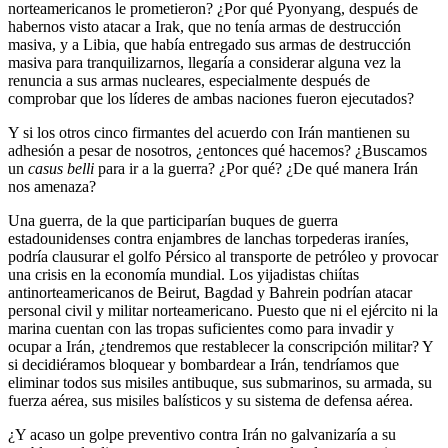
norteamericanos le prometieron? ¿Por qué Pyonyang, después de
habernos visto atacar a Irak, que no tenía armas de destrucción
masiva, y a Libia, que había entregado sus armas de destrucción
masiva para tranquilizarnos, llegaría a considerar alguna vez la
renuncia a sus armas nucleares, especialmente después de
comprobar que los líderes de ambas naciones fueron ejecutados?
Y si los otros cinco firmantes del acuerdo con Irán mantienen su
adhesión a pesar de nosotros, ¿entonces qué hacemos? ¿Buscamos
un
casus belli
para ir a la guerra? ¿Por qué? ¿De qué manera Irán
nos amenaza?
Una guerra, de la que participarían buques de guerra
estadounidenses contra enjambres de lanchas torpederas iraníes,
podría clausurar el golfo Pérsico al transporte de petróleo y provocar
una crisis en la economía mundial. Los yijadistas chiítas
antinorteamericanos de Beirut, Bagdad y Bahrein podrían atacar
personal civil y militar norteamericano. Puesto que ni el ejército ni la
marina cuentan con las tropas suficientes como para invadir y
ocupar a Irán, ¿tendremos que restablecer la conscripción militar? Y
si decidiéramos bloquear y bombardear a Irán, tendríamos que
eliminar todos sus misiles antibuque, sus submarinos, su armada, su
fuerza aérea, sus misiles balísticos y su sistema de defensa aérea.
¿Y acaso un golpe preventivo contra Irán no galvanizaría a su