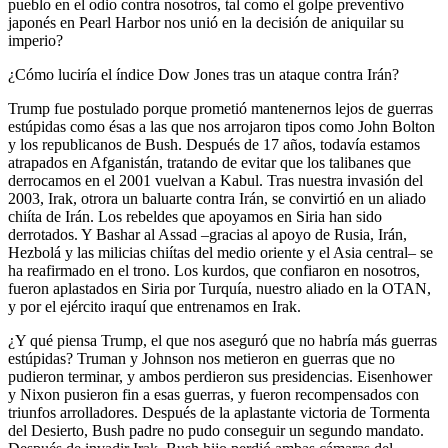
pueblo en el odio contra nosotros, tal como el golpe preventivo
japonés en Pearl Harbor nos unió en la decisión de aniquilar su
imperio?
¿Cómo luciría el índice Dow Jones tras un ataque contra Irán?
Trump fue postulado porque prometió mantenernos lejos de guerras
estúpidas como ésas a las que nos arrojaron tipos como John Bolton
y los republicanos de Bush. Después de 17 años, todavía estamos
atrapados en Afganistán, tratando de evitar que los talibanes que
derrocamos en el 2001 vuelvan a Kabul. Tras nuestra invasión del
2003, Irak, otrora un baluarte contra Irán, se convirtió en un aliado
chiíta de Irán. Los rebeldes que apoyamos en Siria han sido
derrotados. Y Bashar al Assad –gracias al apoyo de Rusia, Irán,
Hezbolá y las milicias chiítas del medio oriente y el Asia central– se
ha reafirmado en el trono. Los kurdos, que confiaron en nosotros,
fueron aplastados en Siria por Turquía, nuestro aliado en la OTAN,
y por el ejército iraquí que entrenamos en Irak.
¿Y qué piensa Trump, el que nos aseguró que no habría más guerras
estúpidas? Truman y Johnson nos metieron en guerras que no
pudieron terminar, y ambos perdieron sus presidencias. Eisenhower
y Nixon pusieron fin a esas guerras, y fueron recompensados con
triunfos arrolladores. Después de la aplastante victoria de Tormenta
del Desierto, Bush padre no pudo conseguir un segundo mandato.