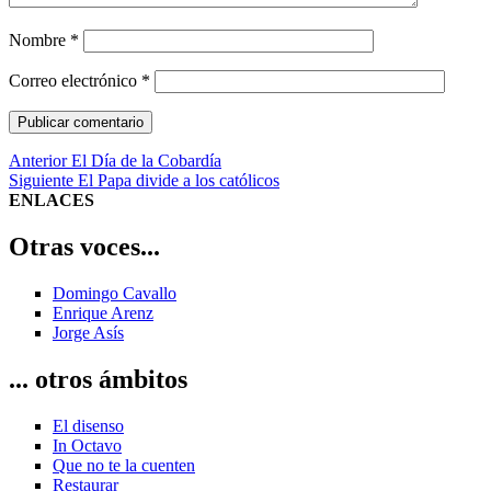
Nombre
*
Correo electrónico
*
Navegación
Entrada
Anterior
El Día de la Cobardía
anterior:
Entrada
Siguiente
El Papa divide a los católicos
de
siguiente:
ENLACES
entradas
Otras voces...
Domingo Cavallo
Enrique Arenz
Jorge Asís
... otros ámbitos
El disenso
In Octavo
Que no te la cuenten
Restaurar