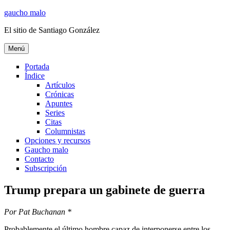
Ir
gaucho malo
al
El sitio de Santiago González
contenido
Menú
Portada
Índice
Artículos
Crónicas
Apuntes
Series
Citas
Columnistas
Opciones y recursos
Gaucho malo
Contacto
Subscripción
Trump prepara un gabinete de guerra
Por Pat Buchanan *
Probablemente el último hombre capaz de interponerse entre los