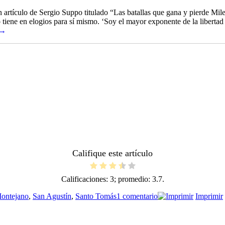
tículo de Sergio Suppo titulado “Las batallas que gana y pierde Milei
 tiene en elogios para sí mismo. ‘Soy el mayor exponente de la liberta
 →
Califique este artículo
Calificaciones:
3
; promedio:
3.7
.
en
ontejano
,
San Agustín
,
Santo Tomás
1 comentario
Imprimir
La
jactancia