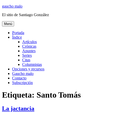
Ir
gaucho malo
al
El sitio de Santiago González
contenido
Menú
Portada
Índice
Artículos
Crónicas
Apuntes
Series
Citas
Columnistas
Opciones y recursos
Gaucho malo
Contacto
Subscripción
Etiqueta:
Santo Tomás
La jactancia