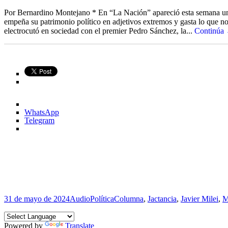
Por Bernardino Montejano * En “La Nación” apareció esta semana un ar
empeña su patrimonio político en adjetivos extremos y gasta lo que no
electrocutó en sociedad con el premier Pedro Sánchez, la...
Continúa
WhatsApp
Telegram
Publicado
Formato
Categorías
Etiquetas
31 de mayo de 2024
Audio
Política
Columna
,
Jactancia
,
Javier Milei
,
M
el
Powered by
Translate