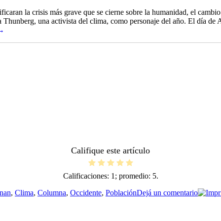
ntificaran la crisis más grave que se cierne sobre la humanidad, el camb
eta Thunberg, una activista del clima, como personaje del año. El día d
 →
Califique este artículo
Calificaciones:
1
; promedio:
5
.
tas
en
nan
,
Clima
,
Columna
,
Occidente
,
Población
Dejá un comentario
Occide
se
extingu