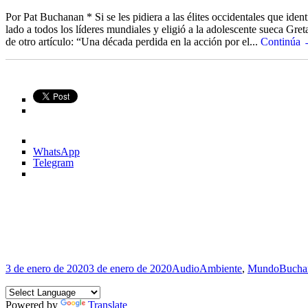
Por Pat Buchanan * Si se les pidiera a las élites occidentales que ide
lado a todos los líderes mundiales y eligió a la adolescente sueca Gr
de otro artículo: “Una década perdida en la acción por el...
Continúa
WhatsApp
Telegram
Publicado
Formato
Categorías
Etique
3 de enero de 2020
3 de enero de 2020
Audio
Ambiente
,
Mundo
Bucha
el
Powered by
Translate