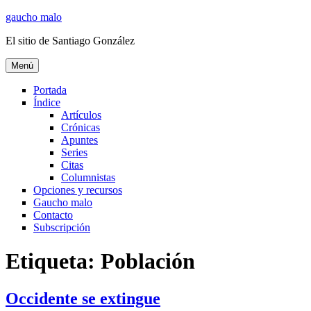
Ir
gaucho malo
al
El sitio de Santiago González
contenido
Menú
Portada
Índice
Artículos
Crónicas
Apuntes
Series
Citas
Columnistas
Opciones y recursos
Gaucho malo
Contacto
Subscripción
Etiqueta:
Población
Occidente se extingue