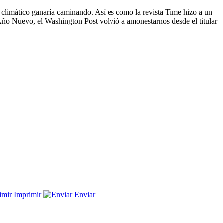
io climático ganaría caminando. Así es como la revista Time hizo a un
e Año Nuevo, el Washington Post volvió a amonestarnos desde el titular
Imprimir
Enviar
nte
e