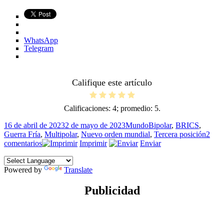
WhatsApp
Telegram
Califique este artículo
Calificaciones:
4
; promedio:
5
.
Publicado
Categorías
Etiquetas
16 de abril de 2023
2 de mayo de 2023
Mundo
Bipolar
,
BRICS
,
el
Guerra Fría
,
Multipolar
,
Nuevo orden mundial
,
Tercera posición
2
en
comentarios
Imprimir
Enviar
Polaridades
Powered by
Translate
Publicidad