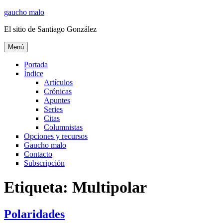
Ir
gaucho malo
al
El sitio de Santiago González
contenido
Menú
Portada
Índice
Artículos
Crónicas
Apuntes
Series
Citas
Columnistas
Opciones y recursos
Gaucho malo
Contacto
Subscripción
Etiqueta:
Multipolar
Polaridades