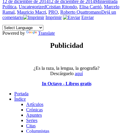
Publicado
Formato
Categor
12 de diciembre de 2014
12 de diciembre de 2014
Minientrada
el
Etiquetas
Política
,
Uncategorized
Cristian Ritondo
,
Elisa Carrió
,
Marcelo
Ramal
,
Mauricio Macri
,
PRO
,
Roberto Quattromano
Dejá un
en
comentario
Imprimir
Enviar
La
barra
Powered by
brava
Translate
del
PRO
Publicidad
¿Es la raza, la lengua, la geografía?
Descárguelo
aquí
In Octavo - Libros gratis
Portada
Índice
Artículos
Crónicas
Apuntes
Series
Citas
Columnistas