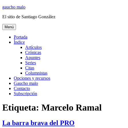
Ir
gaucho malo
al
El sitio de Santiago González
contenido
Menú
Portada
Índice
Artículos
Crónicas
Apuntes
Series
Citas
Columnistas
Opciones y recursos
Gaucho malo
Contacto
Subscripción
Etiqueta:
Marcelo Ramal
La barra brava del PRO