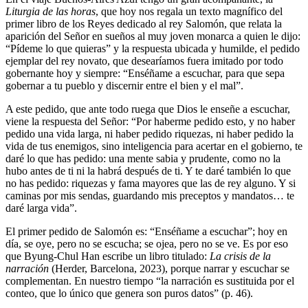
Liturgia de las horas
, que hoy nos regala un texto magnífico del
primer libro de los Reyes dedicado al rey Salomón, que relata la
aparición del Señor en sueños al muy joven monarca a quien le dijo:
“Pídeme lo que quieras” y la respuesta ubicada y humilde, el pedido
ejemplar del rey novato, que desearíamos fuera imitado por todo
gobernante hoy y siempre: “Enséñame a escuchar, para que sepa
gobernar a tu pueblo y discernir entre el bien y el mal”.
A este pedido, que ante todo ruega que Dios le enseñe a escuchar,
viene la respuesta del Señor: “Por haberme pedido esto, y no haber
pedido una vida larga, ni haber pedido riquezas, ni haber pedido la
vida de tus enemigos, sino inteligencia para acertar en el gobierno, te
daré lo que has pedido: una mente sabia y prudente, como no la
hubo antes de ti ni la habrá después de ti. Y te daré también lo que
no has pedido: riquezas y fama mayores que las de rey alguno. Y si
caminas por mis sendas, guardando mis preceptos y mandatos… te
daré larga vida”.
El primer pedido de Salomón es: “Enséñame a escuchar”; hoy en
día, se oye, pero no se escucha; se ojea, pero no se ve. Es por eso
que Byung-Chul Han escribe un libro titulado:
La crisis de la
narración
(Herder, Barcelona, 2023), porque narrar y escuchar se
complementan. En nuestro tiempo “la narración es sustituida por el
conteo, que lo único que genera son puros datos” (p. 46).