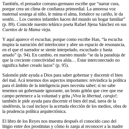
También, el pensador coreano-germano escribe que “narrar cura,
porque crea un clima de confianza primordial. La amorosa voz
maternal sosiega al niño, le mima el alma, fortalece su cariño, le da
sostén… Los cuentos infantiles hacen del mundo un hogar familiar”
(p. 89). Coincide nuestro telúrico poeta Rafael Jijena Sánchez en sus
Cuentos de la Mama vieja
.
Y aquí aparece el escuchar, porque como escribe Han, “la escucha
inspira la narración del interlocutor y abre un espacio de resonancia,
en el que el narrador se siente interpelado, escuchado y hasta
amado” (p. 94). En cambio, en nuestro mundo “se da la paradoja de
que la creciente conectividad nos aísla… Estar interconectado no
significa haber creado lazos” (p. 95).
Salomón pide ayuda a Dios para saber gobernar y discernir el bien
del mal. Acá tenemos dos aspectos importantes: reivindica la política
para el ámbito de la inteligencia pues necesita saber; si no sabe
tenemos un gobernante ignorante, un bruto gritón que cree que ese
campo pertenece a la voluntad y grita
¡Viva la libertad, carajo!
;
también le pide ayuda para discernir el bien del mal, tarea de la
sindéresis, la cual incluye la acertada elección de los medios, obra de
la prudencia política arquitectónica.
El libro de los Reyes nos muestra después el conocido caso del
litigio entre dos prostitutas y cómo lo zanja al reconocer a la madre