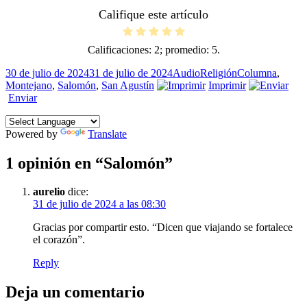
Califique este artículo
Calificaciones:
2
; promedio:
5
.
Publicado
Formato
Categorías
Etiquetas
30 de julio de 2024
31 de julio de 2024
Audio
Religión
Columna
,
el
Montejano
,
Salomón
,
San Agustín
Imprimir
Enviar
Powered by
Translate
1 opinión en “Salomón”
aurelio
dice:
31 de julio de 2024 a las 08:30
Gracias por compartir esto. “Dicen que viajando se fortalece
el corazón”.
Reply
Deja un comentario