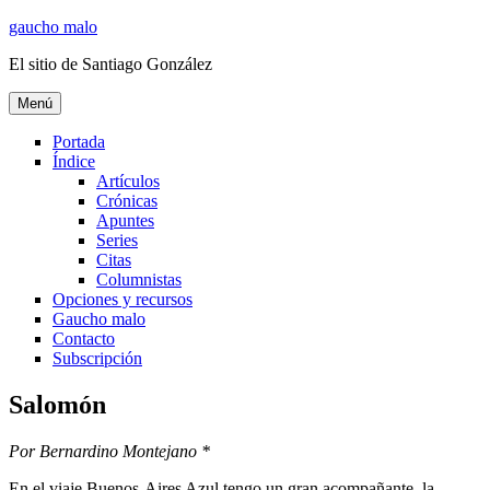
Ir
gaucho malo
al
El sitio de Santiago González
contenido
Menú
Portada
Índice
Artículos
Crónicas
Apuntes
Series
Citas
Columnistas
Opciones y recursos
Gaucho malo
Contacto
Subscripción
Salomón
Por Bernardino Montejano *
En el viaje Buenos-Aires Azul tengo un gran acompañante, la