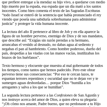
que prefiere entregar a la mendaz su hijo vivo, a quedarse con medio
hijo muerto por la espada, esa espada que un día mató a los santos
inocentes. Como bien comenta el texto de las Sagradas Escrituras
“todo Israel se enteró de la sentencia que había pronunciado el rey
viendo que poseía una sabiduría sobrehumana para administrar
justicia” y proteger la vida humana inocente.
La lectura del año II pertenece al libro de Job y en ella aparece la
figura de un hombre perverso, enemigo de Dios y de sus mandatos,
que describe así: “Exigías sin razón prendas a tu hermano,
arrancabas el vestido al desnudo, no dabas agua al sediento y
negabas el pan al hambriento. Como hombre poderoso, dueño del
país, despedías a las viudas con las manos vacías, inutilizabas los
brazos de los huérfanos”.
Texto hermoso y elocuente que muestra al mal gobernante de todos
los tiempos, como tantos que hemos padecido. Pero este obrar
perverso tiene sus consecuencias: “Por eso te cercan lazos, te
espantan terrores repentinos y oscuridad que no te dejan ver y te
sumergen aguas desbordadas… porque Dios “humilla a los
arrogantes y salva a los que se humillan”.
La segunda lectura pertenece a las
Confesiones
de San Agustín y
nos instruye acerca del amor de Dios, a quien eleva su plegaria:
“¡Oh cómo nos amaste, Padre bueno, que no perdonaste a tu Hijo