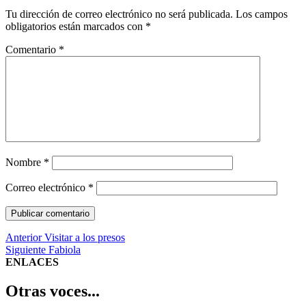
Tu dirección de correo electrónico no será publicada.
Los campos
obligatorios están marcados con
*
Comentario
*
Nombre
*
Correo electrónico
*
Navegación
Entrada
Anterior
Visitar a los presos
anterior:
Entrada
Siguiente
Fabiola
de
siguiente:
ENLACES
entradas
Otras voces...