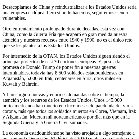
Desacoplarnos de China y reindustrializar a los Estados Unidos sería
una empresa ciclópea. Pero si no lo hacemos, seguiremos siendo
vulnerables.
Otro enfrentamiento prolongado durante décadas, esta vez con
China, como la Guerra Fría que acaparó en gran medida nuestra
atención y nuestros recursos entre 1940 y 1990, no es el único reto
que se les plantea a los Estados Unidos.
Por intermedio de la OTAN, los Estados Unidos siguen siendo el
principal protector de casi 30 naciones europeas. Y, pese a la
promesa de Donald Trump de poner fin a nuestras guerras
interminables, todavía hay 8.500 soldados estadounidenses en
Afganistán, 5.000 en Irak, centenares en Siria, otros miles en
Kuwait y Bahrein.
Y han surgido nuevas y enormes demandas sobre el tiempo, la
atención y los recursos de los Estados Unidos. Unos 145.000
norteamericanos han muerto en cinco meses de pandemia del virus
corona, más que todos los soldados muertos en Corea, Vietnam, Irak
y Afganistán. Mueren mil norteamericanos por día, más que en la
Segunda Guerra y la Guerra Civil sumadas.
La economía estadounidense se ha visto arrojada a algo semejante a
una segunda Depresión. El déficit del 2020 se ubica en el orden de