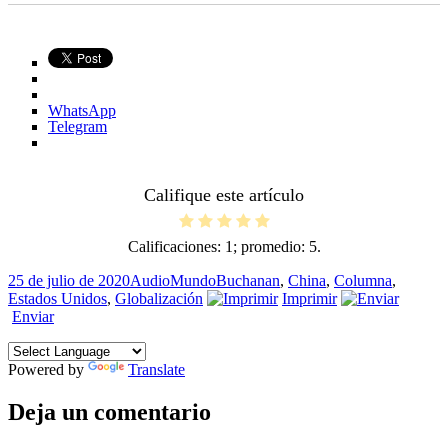
WhatsApp
Telegram
Califique este artículo
Calificaciones:
1
; promedio:
5
.
Publicado
Formato
Categorías
Etiquetas
25 de julio de 2020
Audio
Mundo
Buchanan
,
China
,
Columna
,
el
Estados Unidos
,
Globalización
Imprimir
Enviar
Powered by
Translate
Deja un comentario