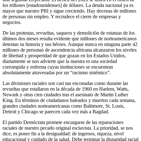
los trillones [estadounidenses] de dólares. La deuda nacional ya es
mayor que nuestro PBI y sigue creciendo. Hay decenas de millones
de personas sin empleo. Y recrudece el cierre de empresas y
negocios.
De las protestas, revueltas, saqueos y demolición de estatuas de los
últimos dos meses resulta evidente que millones de norteamericanos
detestan su historia y sus héroes. Aunque nunca en ninguna parte 42
millones de personas de ascendencia africana alcanzaron los niveles
de libertad y prosperidad de que gozan en los Estados Unidos,
diariamente se nos advierte que la nuestra es una sociedad
corrompida y enferma cuyas instituciones se encuentran
absolutamente atravesadas por un “racismo sistémico”.
Las divisiones raciales son casi tan enconadas como durante las
revueltas que estallaron en la década de 1960 en Harlem, Watts,
Newark y otras cien ciudades tras el asesinato de Martin Luther
King. En términos de ciudadanos baleados y muertos cada semana,
grandes ciudades norteamericanas como Baltimore, St. Louis,
Detroit y Chicago se parecen cada vez más a Bagdad.
El partido Demócrata promete encargarse de las reparaciones
raciales de nuestro pecado original esclavista. La prioridad, se nos
dice, es poner fin a la desigualdad: de ingresos, riqueza, nivel
educacional y cuidado de la salud. Debe terminar la disparidad racial