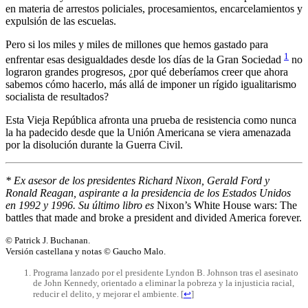
en materia de arrestos policiales, procesamientos, encarcelamientos y
expulsión de las escuelas.
Pero si los miles y miles de millones que hemos gastado para
1
enfrentar esas desigualdades desde los días de la Gran Sociedad
no
lograron grandes progresos, ¿por qué deberíamos creer que ahora
sabemos cómo hacerlo, más allá de imponer un rígido igualitarismo
socialista de resultados?
Esta Vieja República afronta una prueba de resistencia como nunca
la ha padecido desde que la Unión Americana se viera amenazada
por la disolución durante la Guerra Civil.
* Ex asesor de los presidentes Richard Nixon, Gerald Ford y
Ronald Reagan, aspirante a la presidencia de los Estados Unidos
en 1992 y 1996. Su último libro es
Nixon’s White House wars: The
battles that made and broke a president and divided America forever.
© Patrick J. Buchanan.
Versión castellana y notas © Gaucho Malo.
Programa lanzado por el presidente Lyndon B. Johnson tras el asesinato
de John Kennedy, orientado a eliminar la pobreza y la injusticia racial,
reducir el delito, y mejorar el ambiente.
[
↩
]