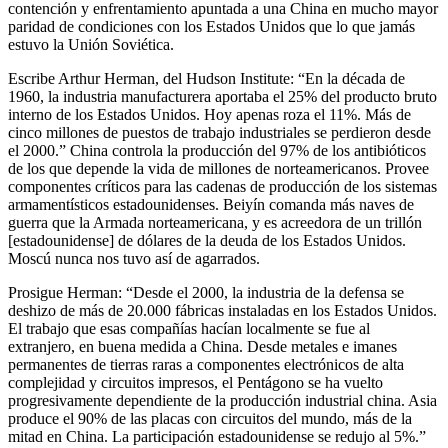
contención y enfrentamiento apuntada a una China en mucho mayor
paridad de condiciones con los Estados Unidos que lo que jamás
estuvo la Unión Soviética.
Escribe Arthur Herman, del Hudson Institute: “En la década de
1960, la industria manufacturera aportaba el 25% del producto bruto
interno de los Estados Unidos. Hoy apenas roza el 11%. Más de
cinco millones de puestos de trabajo industriales se perdieron desde
el 2000.” China controla la producción del 97% de los antibióticos
de los que depende la vida de millones de norteamericanos. Provee
componentes críticos para las cadenas de producción de los sistemas
armamentísticos estadounidenses. Beiyín comanda más naves de
guerra que la Armada norteamericana, y es acreedora de un trillón
[estadounidense] de dólares de la deuda de los Estados Unidos.
Moscú nunca nos tuvo así de agarrados.
Prosigue Herman: “Desde el 2000, la industria de la defensa se
deshizo de más de 20.000 fábricas instaladas en los Estados Unidos.
El trabajo que esas compañías hacían localmente se fue al
extranjero, en buena medida a China. Desde metales e imanes
permanentes de tierras raras a componentes electrónicos de alta
complejidad y circuitos impresos, el Pentágono se ha vuelto
progresivamente dependiente de la producción industrial china. Asia
produce el 90% de las placas con circuitos del mundo, más de la
mitad en China. La participación estadounidense se redujo al 5%.”