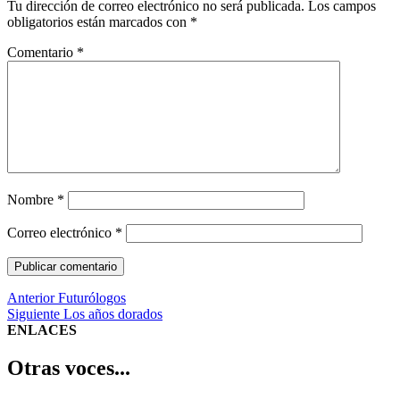
Tu dirección de correo electrónico no será publicada.
Los campos
obligatorios están marcados con
*
Comentario
*
Nombre
*
Correo electrónico
*
Navegación
Entrada
Anterior
Futurólogos
anterior:
Entrada
Siguiente
Los años dorados
de
siguiente:
ENLACES
entradas
Otras voces...