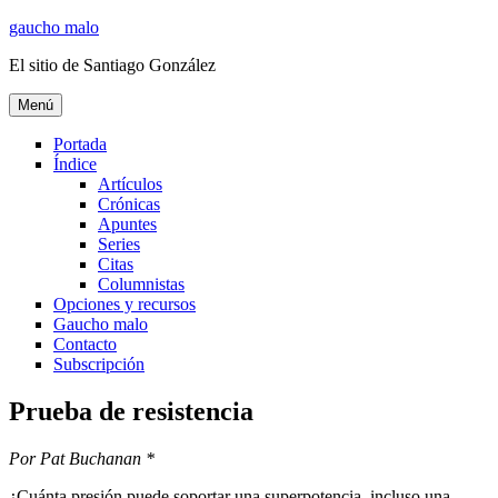
Ir
gaucho malo
al
El sitio de Santiago González
contenido
Menú
Portada
Índice
Artículos
Crónicas
Apuntes
Series
Citas
Columnistas
Opciones y recursos
Gaucho malo
Contacto
Subscripción
Prueba de resistencia
Por Pat Buchanan *
¿Cuánta presión puede soportar una superpotencia, incluso una