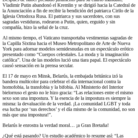
Vladimir Putin abandonó el Kremlin y se dirigió hacia la Catedral de
la Anunciación a fin de recibir la bendición del patriarca Cirilo de la
Iglesia Ortodoxa Rusa. El patriarca y sus sacerdotes, con sus
sagradas vestiduras, rodearon a Putin, quien, erguido y sin
compañía, hizo la señal de la cruz.
Al mismo tiempo, el Vaticano transportaba vestimentas sagradas de
la Capilla Sixtina hacia el Museo Metropolitano de Arte de Nueva
York para adornar modelos semidesnudas en un espectáculo erótico
presentado como “Cuerpos celestiales. La moda y la imaginación
católica”. Una de las modelos lució una tiara papal. El espectáculo
causó sensación en la prensa secular.
El 17 de mayo en Minsk, Belarús, la embajada británica izó la
bandera multicolor para celebrar el día internacional contra la
homofobia, la transfobia y la bifobia. Al Ministerio del Interior
bielorruso el gesto no le hizo gracia: “Las relaciones entre el mismo
sexo son una impostura. Y la esencia de la impostura es siempre la
misma: la devaluación de la verdad. ¡La comunidad LGBT y toda
esa lucha por ‘sus derechos’ y el día mismo de la comunidad, no son
más que una impostura!”.
Belarús le enrostra la verdad moral… ¡a Gran Bretaña!
¿Qué está pasando? Un estudio académico lo resume así: “Las