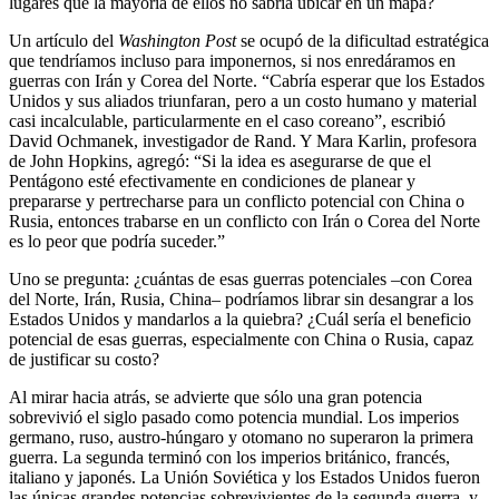
lugares que la mayoría de ellos no sabría ubicar en un mapa?
Un artículo del
Washington Post
se ocupó de la dificultad estratégica
que tendríamos incluso para imponernos, si nos enredáramos en
guerras con Irán y Corea del Norte. “Cabría esperar que los Estados
Unidos y sus aliados triunfaran, pero a un costo humano y material
casi incalculable, particularmente en el caso coreano”, escribió
David Ochmanek, investigador de Rand. Y Mara Karlin, profesora
de John Hopkins, agregó: “Si la idea es asegurarse de que el
Pentágono esté efectivamente en condiciones de planear y
prepararse y pertrecharse para un conflicto potencial con China o
Rusia, entonces trabarse en un conflicto con Irán o Corea del Norte
es lo peor que podría suceder.”
Uno se pregunta: ¿cuántas de esas guerras potenciales –con Corea
del Norte, Irán, Rusia, China– podríamos librar sin desangrar a los
Estados Unidos y mandarlos a la quiebra? ¿Cuál sería el beneficio
potencial de esas guerras, especialmente con China o Rusia, capaz
de justificar su costo?
Al mirar hacia atrás, se advierte que sólo una gran potencia
sobrevivió el siglo pasado como potencia mundial. Los imperios
germano, ruso, austro-húngaro y otomano no superaron la primera
guerra. La segunda terminó con los imperios británico, francés,
italiano y japonés. La Unión Soviética y los Estados Unidos fueron
las únicas grandes potencias sobrevivientes de la segunda guerra, y