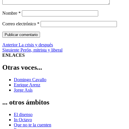
Nombre
*
Correo electrónico
*
Navegación
Entrada
Anterior
La crisis y después
anterior:
Entrada
Siguiente
Perón, mitrista y liberal
de
siguiente:
ENLACES
entradas
Otras voces...
Domingo Cavallo
Enrique Arenz
Jorge Asís
... otros ámbitos
El disenso
In Octavo
Que no te la cuenten