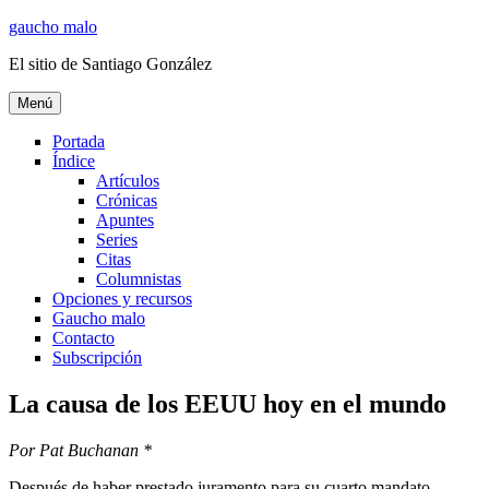
Ir
gaucho malo
al
El sitio de Santiago González
contenido
Menú
Portada
Índice
Artículos
Crónicas
Apuntes
Series
Citas
Columnistas
Opciones y recursos
Gaucho malo
Contacto
Subscripción
La causa de los EEUU hoy en el mundo
Por Pat Buchanan *
Después de haber prestado juramento para su cuarto mandato,