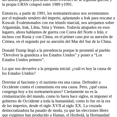
la propia URSS colapsó entre 1989 y1991.
Entonces, a partir de 1991, los norteamericanos nos aventuramos
por el trajinado sendero del imperio, aplastando a Irak para rescatar a
Kuwait. Evalentonados con ese triunfo marcial, nos arrojamos sobre
Afganistán, Irak, Libia, Siria y Yemen. Todavía atrapados en esos
lugares, ahora hablamos de guerra con Corea del Norte o Irán, e
incluso con Rusia y con China, en el primer caso por su anexión de
Crimea, en el segundo por su anexión del Mar del Sur de la China.
Donald Trump llegó a la presidencia porque le prometió al pueblo
“Devolver la grandeza a los Estados Unidos” y poner a “Los
Estados Unidos primero”.
Lo que nos devuelve a la pregunta inicial: ¿cuál es hoy la causa de
los Estados Unidos?
Derrotar al fascismo y el nazismo era una causa. Defender a
Occidente contra el comunismo era una causa. Pero, ¿qué causa
congrega hoy a los norteamericanos? Ciertamente no es la
cristianización del mundo, como lo fuera hace siglos, ni imponer el
gobierno de Occidente a toda la humanidad, como lo fue en la era
de los imperios, desde el siglo XVII al siglo XX. La cruzada
democratizadora ha pasado de moda, ya que las elecciones libres
que exigimos han producido a Hamas, el Hezbolá, la Hermandad