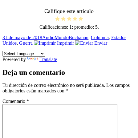
Califique este artículo
Calificaciones:
1
; promedio:
5
.
Publicado
Formato
Categorías
Etiquetas
31 de mayo de 2018
Audio
Mundo
Buchanan
,
Columna
,
Estados
el
Unidos
,
Guerra
Imprimir
Enviar
Powered by
Translate
Deja un comentario
Tu dirección de correo electrónico no será publicada.
Los campos
obligatorios están marcados con
*
Comentario
*