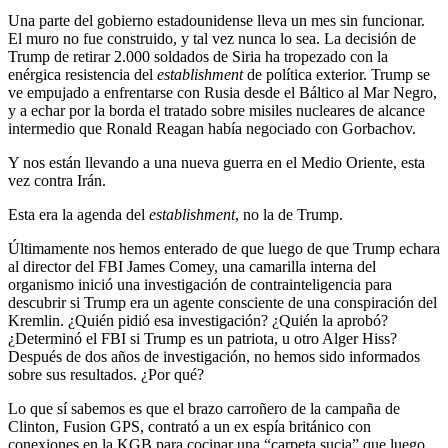
Una parte del gobierno estadounidense lleva un mes sin funcionar.
El muro no fue construido, y tal vez nunca lo sea. La decisión de
Trump de retirar 2.000 soldados de Siria ha tropezado con la
enérgica resistencia del
establishment
de política exterior. Trump se
ve empujado a enfrentarse con Rusia desde el Báltico al Mar Negro,
y a echar por la borda el tratado sobre misiles nucleares de alcance
intermedio que Ronald Reagan había negociado con Gorbachov.
Y nos están llevando a una nueva guerra en el Medio Oriente, esta
vez contra Irán.
Esta era la agenda del
establishment
, no la de Trump.
Últimamente nos hemos enterado de que luego de que Trump echara
al director del FBI James Comey, una camarilla interna del
organismo inició una investigación de contrainteligencia para
descubrir si Trump era un agente consciente de una conspiración del
Kremlin. ¿Quién pidió esa investigación? ¿Quién la aprobó?
¿Determinó el FBI si Trump es un patriota, u otro Alger Hiss?
Después de dos años de investigación, no hemos sido informados
sobre sus resultados. ¿Por qué?
Lo que sí sabemos es que el brazo carroñero de la campaña de
Clinton, Fusion GPS, contrató a un ex espía británico con
conexiones en la KGB para cocinar una “carpeta sucia” que luego