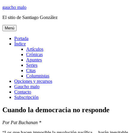
Ir
gaucho malo
al
El sitio de Santiago González
contenido
Menú
Portada
Índice
Artículos
Crónicas
Apuntes
Series
Citas
Columnistas
Opciones y recursos
Gaucho malo
Contacto
Subscripción
Cuando la democracia no responde
Por Pat Buchanan *
“Los que hacen imposible la revolución pacífica… harán inevitable