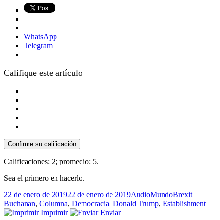
WhatsApp
Telegram
Califique este artículo
Confirme su calificación
Calificaciones:
2
; promedio:
5
.
Sea el primero en hacerlo.
Publicado
Formato
Categorías
Etiquetas
22 de enero de 2019
22 de enero de 2019
Audio
Mundo
Brexit
,
el
Buchanan
,
Columna
,
Democracia
,
Donald Trump
,
Establishment
Imprimir
Enviar