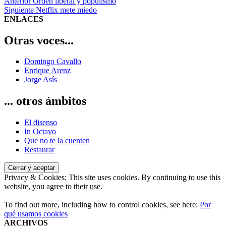
Navegación
Entrada
Anterior
Orden liberal y populismo
anterior:
Entrada
Siguiente
Netflix mete miedo
de
siguiente:
ENLACES
entradas
Otras voces...
Domingo Cavallo
Enrique Arenz
Jorge Asís
... otros ámbitos
El disenso
In Octavo
Que no te la cuenten
Restaurar
Privacy & Cookies: This site uses cookies. By continuing to use this
website, you agree to their use.
To find out more, including how to control cookies, see here:
Por
qué usamos cookies
ARCHIVOS