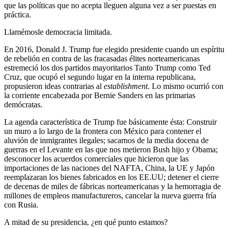
que las políticas que no acepta lleguen alguna vez a ser puestas en
práctica.
Llamémosle democracia limitada.
En 2016, Donald J. Trump fue elegido presidente cuando un espíritu
de rebelión en contra de las fracasadas élites norteamericanas
estremeció los dos partidos mayoritarios Tanto Trump como Ted
Cruz, que ocupó el segundo lugar en la interna republicana,
propusieron ideas contrarias al
establishment
. Lo mismo ocurrió con
la corriente encabezada por Bernie Sanders en las primarias
demócratas.
La agenda característica de Trump fue básicamente ésta: Construir
un muro a lo largo de la frontera con México para contener el
aluvión de inmigrantes ilegales; sacarnos de la media docena de
guerras en el Levante en las que nos metieron Bush hijo y Obama;
desconocer los acuerdos comerciales que hicieron que las
importaciones de las naciones del NAFTA, China, la UE y Japón
reemplazaran los bienes fabricados en los EE.UU; detener el cierre
de decenas de miles de fábricas norteamericanas y la hemorragia de
millones de empleos manufactureros, cancelar la nueva guerra fría
con Rusia.
A mitad de su presidencia, ¿en qué punto estamos?