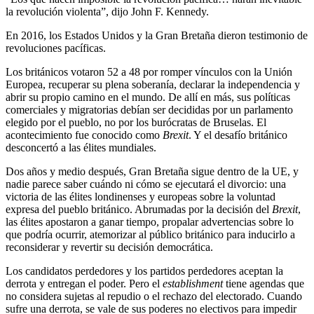
la revolución violenta”, dijo John F. Kennedy.
En 2016, los Estados Unidos y la Gran Bretaña dieron testimonio de
revoluciones pacíficas.
Los británicos votaron 52 a 48 por romper vínculos con la Unión
Europea, recuperar su plena soberanía, declarar la independencia y
abrir su propio camino en el mundo. De allí en más, sus políticas
comerciales y migratorias debían ser decididas por un parlamento
elegido por el pueblo, no por los burócratas de Bruselas. El
acontecimiento fue conocido como
Brexit
. Y el desafío británico
desconcertó a las élites mundiales.
Dos años y medio después, Gran Bretaña sigue dentro de la UE, y
nadie parece saber cuándo ni cómo se ejecutará el divorcio: una
victoria de las élites londinenses y europeas sobre la voluntad
expresa del pueblo británico. Abrumadas por la decisión del
Brexit
,
las élites apostaron a ganar tiempo, propalar advertencias sobre lo
que podría ocurrir, atemorizar al público británico para inducirlo a
reconsiderar y revertir su decisión democrática.
Los candidatos perdedores y los partidos perdedores aceptan la
derrota y entregan el poder. Pero el
establishment
tiene agendas que
no considera sujetas al repudio o el rechazo del electorado. Cuando
sufre una derrota, se vale de sus poderes no electivos para impedir