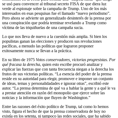
se usó para convencer al tribunal secreto FISA de que diera luz
verde al espionaje sobre la campaña de Trump. Uno de los más
interesados en esas pesquisas fue el llamado “nuevo periodismo”.
Pero ahora se advierte un generalizado desinterés de la prensa por
una conspiración que podría terminar revelando a Trump como
víctima de las triquiñuelas de una campaña sucia.
Lo que nos lleva de nuevo a la cuestión más amplia. Si bien los
populistas ganan las elecciones y producen sus revoluciones
pacíficas, a menudo las políticas que lograron proponer
exitosamente nunca se llevan a la práctica.
En su libro de 1975
Votos conservadores, victorias progresistas. Por
qué fracasa la derecha
, quien esto escribe procuró analizar y
explicar las fuerzas que con tanta frecuencia niegan a la derecha los
frutos de sus victorias políticas. “La esencia del poder de la prensa
reside en su autoridad para elegir, promover e imponer un conjunto
de ideas, temas y personalidadades e ignorar otras”, escribió este
autor. “La prensa determina de qué va a hablar la gente y a qué le va
a prestar atención en razón del monopolio que ejerce sobre las
noticias y la información que fluyen de Washington.”
Entre las razones del éxito político de Trump, tal como lo hemos
visto, figura el hecho de que la prensa conservadora de hoy no
existía en los setenta, ni tampoco las redes sociales, que ha sabido