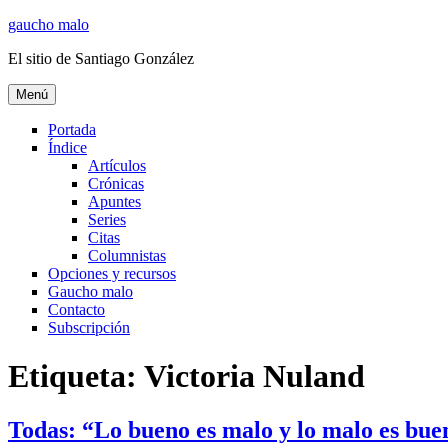
Ir
gaucho malo
al
El sitio de Santiago González
contenido
Menú
Portada
Índice
Artículos
Crónicas
Apuntes
Series
Citas
Columnistas
Opciones y recursos
Gaucho malo
Contacto
Subscripción
Etiqueta:
Victoria Nuland
Todas: “Lo bueno es malo y lo malo es bue