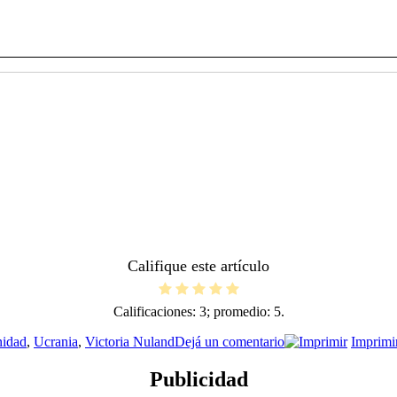
Califique este artículo
Calificaciones:
3
; promedio:
5
.
en
nidad
,
Ucrania
,
Victoria Nuland
Dejá un comentario
Imprimi
Victoria:
“¡A
Publicidad
la