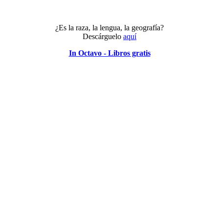
mierda
con
la
¿Es la raza, la lengua, la geografía?
UE!”
Descárguelo
aquí
In Octavo - Libros gratis