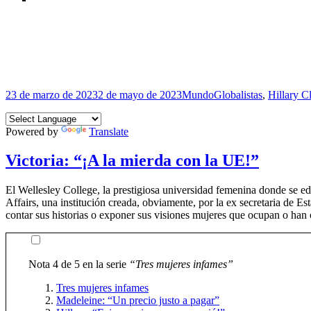
Publicado
Categorías
Etiquetas
23 de marzo de 2023
2 de mayo de 2023
Mundo
Globalistas
,
Hillary C
el
Powered by
Translate
Victoria: “¡A la mierda con la UE!”
El Wellesley College, la prestigiosa universidad femenina donde se ed
Affairs, una institución creada, obviamente, por la ex secretaria de Es
contar sus historias o exponer sus visiones mujeres que ocupan o han
Nota 4 de 5 en la serie
“Tres mujeres infames”
Tres mujeres infames
Madeleine: “Un precio justo a pagar”