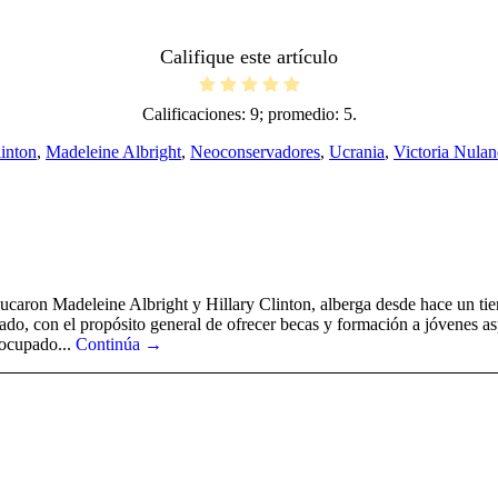
Califique este artículo
Calificaciones:
9
; promedio:
5
.
linton
,
Madeleine Albright
,
Neoconservadores
,
Ucrania
,
Victoria Nula
ucaron Madeleine Albright y Hillary Clinton, alberga desde hace un tiem
tado, con el propósito general de ofrecer becas y formación a jóvenes as
 ocupado...
Continúa →