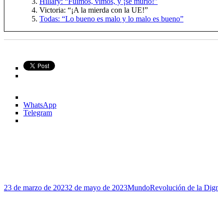
Hillary: “Fuimos, vimos, y ¡se murió!”
Victoria: “¡A la mierda con la UE!”
Todas: “Lo bueno es malo y lo malo es bueno”
WhatsApp
Telegram
Publicado
Categorías
Etiquetas
23 de marzo de 2023
2 de mayo de 2023
Mundo
Revolución de la Dig
el