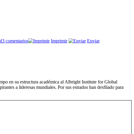
en
nd
3 comentarios
Imprimir
Enviar
Todas:
“Lo
bueno
es
malo
y
lo
po en su estructura académica al Albright Institute for Global
malo
pirantes a lideresas mundiales. Por sus estrados han desfilado para
es
bueno”