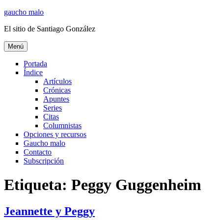
Ir
gaucho malo
al
El sitio de Santiago González
contenido
Menú
Portada
Índice
Artículos
Crónicas
Apuntes
Series
Citas
Columnistas
Opciones y recursos
Gaucho malo
Contacto
Subscripción
Etiqueta:
Peggy Guggenheim
Jeannette y Peggy