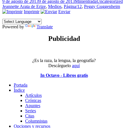
Publicado
Formato
Categorías
Et
9 de agosto de 2013
9 de agosto de 2013
Minientrada
Uncategorized
el
Jeannette Arata de Erize
,
Medios
,
Página/12
,
Peggy Guggenheim
Imprimir
Enviar
Powered by
Translate
Publicidad
¿Es la raza, la lengua, la geografía?
Descárguelo
aquí
In Octavo - Libros gratis
Portada
Índice
Artículos
Crónicas
Apuntes
Series
Citas
Columnistas
Opciones y recursos