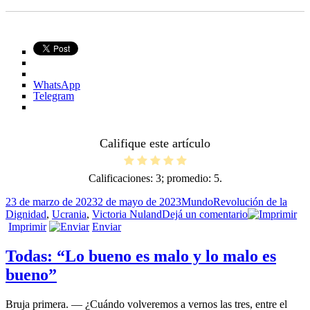
WhatsApp
Telegram
Califique este artículo
Calificaciones:
3
; promedio:
5
.
Publicado
Categorías
Etiquetas
23 de marzo de 2023
2 de mayo de 2023
Mundo
Revolución de la
el
en
Dignidad
,
Ucrania
,
Victoria Nuland
Dejá un comentario
Victoria:
Imprimir
Enviar
“¡A
la
Todas: “Lo bueno es malo y lo malo es
mierda
bueno”
con
la
UE!”
Bruja primera. — ¿Cuándo volveremos a vernos las tres, entre el