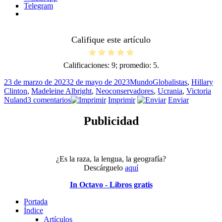
Telegram
Califique este artículo
Calificaciones:
9
; promedio:
5
.
Publicado
Categorías
Etiquetas
23 de marzo de 2023
2 de mayo de 2023
Mundo
Globalistas
,
Hillary
el
Clinton
,
Madeleine Albright
,
Neoconservadores
,
Ucrania
,
Victoria
en
Nuland
3 comentarios
Imprimir
Enviar
Todas:
“Lo
Publicidad
bueno
es
malo
y
¿Es la raza, la lengua, la geografía?
lo
Descárguelo
aquí
malo
es
In Octavo - Libros gratis
bueno”
Portada
Índice
Artículos