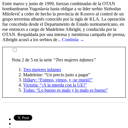
Entre marzo y junio de 1999, fuerzas combinadas de la OTAN
bombardearon Yugoslavia hasta obligar a su lider serbio Slobodan
Milošević a ceder de hecho la provincia de Kosovo al control de un
grupo terrorista albanés conocido por la sigla de KLA. La operación
fue concebida desde el Departamento de Estado norteamericano, en
ese entonces a cargo de Madeleine Albright, y conducida por la
OTAN. Respaldada por una intensa y mentirosa campaña de prensa,
Albright acusó a los serbios de...
Continúa →
Nota 2 de 5 en la serie
“Tres mujeres infames”
Tres mujeres infames
Madeleine: “Un precio justo a pagar”
Hillary: “Fuimos, vimos, y ¡se murió!”
Victoria: “¡A la mierda con la UE!”
Todas: “Lo bueno es malo y lo malo es bueno”