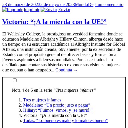
Publicado
Categorías
en
23 de marzo de 2023
2 de mayo de 2023
Mundo
Dejá un comentario
el
Hi
Imprimir
Enviar
“F
vi
Victoria: “¡A la mierda con la UE!”
y
¡s
El Wellesley College, la prestigiosa universidad femenina donde se
mu
educaron Madeleine Albright y Hillary Clinton, alberga desde hace
un tiempo en su estructura académica al Albright Institute for Global
Affairs, una institución creada, obviamente, por la ex secretaria de
Estado, con el propósito general de ofrecer becas y formación a
jóvenes aspirantes a lideresas mundiales. Por sus estrados han
desfilado para contar sus historias o exponer sus visiones mujeres
que ocupan o han ocupado...
Continúa →
Nota 4 de 5 en la serie
“Tres mujeres infames”
Tres mujeres infames
Madeleine: “Un precio justo a pagar”
Hillary: “Fuimos, vimos, y ¡se murió!”
Victoria: “¡A la mierda con la UE!”
Todas: “Lo bueno es malo y lo malo es bueno”