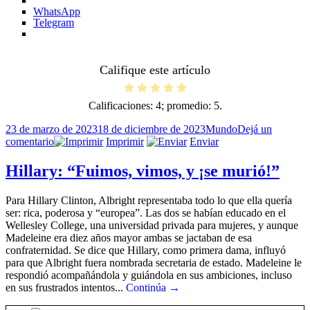
WhatsApp
Telegram
Califique este artículo
Calificaciones:
4
; promedio:
5
.
Publicado
Categorías
23 de marzo de 2023
18 de diciembre de 2023
Mundo
Dejá un
el
en
comentario
Imprimir
Enviar
Madeleine:
“Un
Hillary: “Fuimos, vimos, y ¡se murió!”
precio
justo
Para Hillary Clinton, Albright representaba todo lo que ella quería
a
ser: rica, poderosa y “europea”. Las dos se habían educado en el
pagar”
Wellesley College, una universidad privada para mujeres, y aunque
Madeleine era diez años mayor ambas se jactaban de esa
confraternidad. Se dice que Hillary, como primera dama, influyó
para que Albright fuera nombrada secretaria de estado. Madeleine le
respondió acompañándola y guiándola en sus ambiciones, incluso
en sus frustrados intentos...
Continúa →