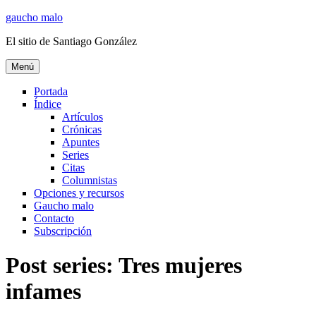
Ir
gaucho malo
al
El sitio de Santiago González
contenido
Menú
Portada
Índice
Artículos
Crónicas
Apuntes
Series
Citas
Columnistas
Opciones y recursos
Gaucho malo
Contacto
Subscripción
Post series:
Tres mujeres
infames