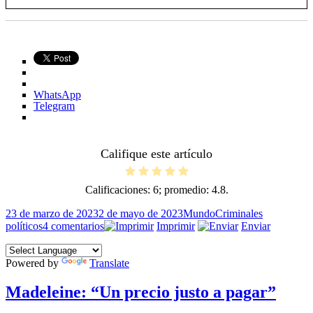
WhatsApp
Telegram
Califique este artículo
Calificaciones:
6
; promedio:
4.8
.
Publicado
Categorías
Etiquetas
23 de marzo de 2023
2 de mayo de 2023
Mundo
Criminales
el
en
políticos
4 comentarios
Imprimir
Enviar
Tres
mujeres
Powered by
Translate
infames
Madeleine: “Un precio justo a pagar”