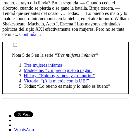
trueno, el rayo o la lluvia? Bruja segunda. — Cuando ceda el
alboroto, cuando se pierda o se gane la batalla. Bruja tercera. —
Tendrá que ser antes del ocaso. … Todas. — Lo bueno es malo y lo
malo es bueno. Internémonos en la niebla, en el aire impuro. William
Shakespeare, Macbeth, Acto I, Escena I Las mayores criminales
políticas del siglo XXI efectivamente son mujeres. Pero no se trata
de una...
Continúa →
Nota 5 de 5 en la serie
“Tres mujeres infames”
Tres mujeres infames
Madeleine: “Un precio justo a pagar”
Hillary: “Fuimos, vimos, y ¡se murió!”
Victoria: “¡A la mierda con la UE!”
Todas: “Lo bueno es malo y lo malo es bueno”
WhatsApp